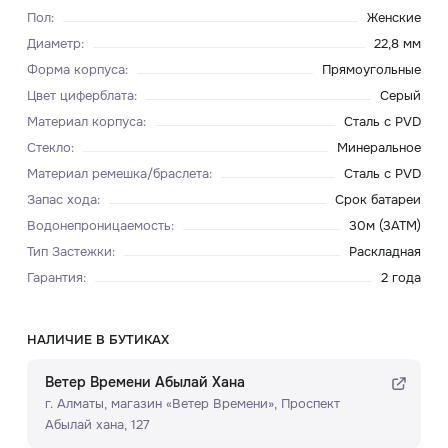
Пол
:
Женские
Диаметр
:
22,8 мм
Форма корпуса
:
Прямоугольные
Цвет циферблата
:
Серый
Материал корпуса
:
Сталь с PVD
Стекло
:
Минеральное
Материал ремешка/браслета
:
Сталь с PVD
Запас хода
:
Срок батареи
Водонепроницаемость
:
30м (3ATM)
Тип Застежки
:
Раскладная
Гарантия
:
2 года
НАЛИЧИЕ В БУТИКАХ
Ветер Времени Абылай Хана
г. Алматы, ​магазин «Ветер Времени»​, Проспект
Абылай хана, 127