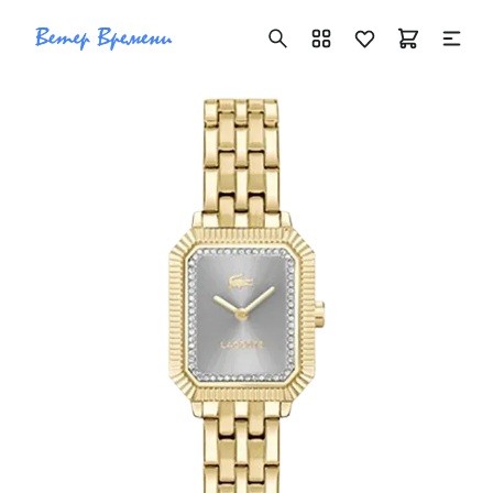
+7 ( 705 ) 181-42-50
info@vetervremeni.kz
Авторизация
Каталог
Мужские часы
Женские часы