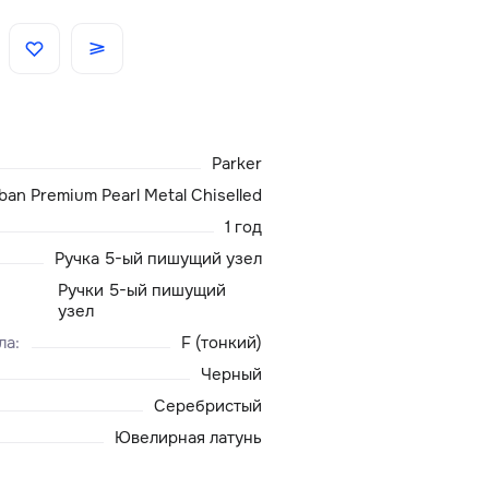
Скидки
Аксессуары
Parker
Главная
ban Premium Pearl Metal Chiselled
1 год
О нас
Ручка 5-ый пишущий узел
Ручки 5-ый пишущий
Доставка и оплата
узел
ла
:
F (тонкий)
Блог
Черный
Серебристый
Сервисный центр
Ювелирная латунь