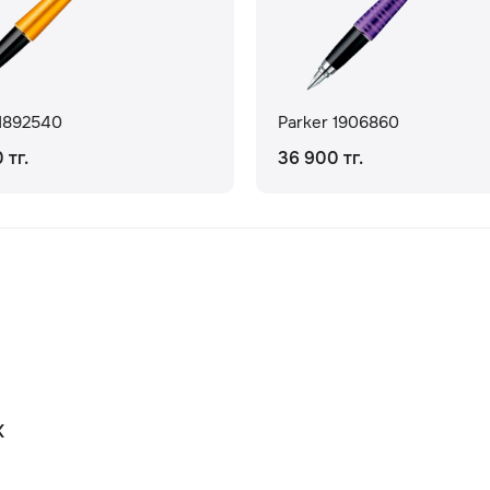
 1892540
Parker 1906860
 тг.
36 900 тг.
К