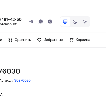
 ) 181-42-50
vremeni.kz
+7 ( 705 ) 181-42-50
и
Сравнить
Избранные
Корзина
info@vetervremeni.kz
Авторизация
976030
Каталог
Артикул:
S0976030
Мужские часы
КА
Женские часы