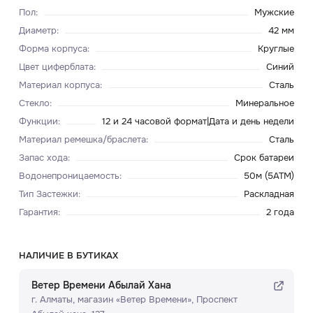
Пол
:
Мужские
Диаметр
:
42 мм
Форма корпуса
:
Круглые
Цвет циферблата
:
Синий
Материал корпуса
:
Сталь
Стекло
:
Минеральное
Функции
:
12 и 24 часовой формат|Дата и день недели
Материал ремешка/браслета
:
Сталь
Запас хода
:
Срок батареи
Водонепроницаемость
:
50м (5ATM)
Тип Застежки
:
Раскладная
Гарантия
:
2 года
НАЛИЧИЕ В БУТИКАХ
Ветер Времени Абылай Хана
г. Алматы, ​магазин «Ветер Времени»​, Проспект