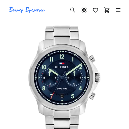
+7 ( 705 ) 181-42-50
info@vetervremeni.kz
Авторизация
Каталог
Мужские часы
Женские часы