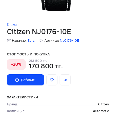
Скидки
Аксессуары
Citizen
Citizen NJ0176-10E
Наличие:
Есть
Артикул:
NJ0176-10E
Главная
О нас
СТОИМОСТЬ И ПОКУПКА
213 500 тг.
-20%
170 800 тг.
Доставка и оплата
Блог
Добавить
Сервисный центр
ХАРАКТЕРИСТИКИ
Бренд
:
Citizen
Коллекция
:
Automatic