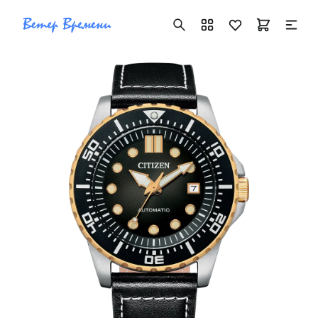
+7 ( 705 ) 181-42-50
info@vetervremeni.kz
Авторизация
Каталог
Мужские часы
Женские часы