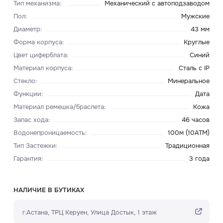
Тип механизма
:
Механический с автоподзаводом
Пол
:
Мужские
Диаметр
:
43 мм
Форма корпуса
:
Круглые
Цвет циферблата
:
Синий
Материал корпуса
:
Сталь c IP
Стекло
:
Минеральное
Функции
:
Дата
Материал ремешка/браслета
:
Кожа
Запас хода
:
46 часов
Водонепроницаемость
:
100м (10ATM)
Тип Застежки
:
Традиционная
Гарантия
:
3 года
НАЛИЧИЕ В БУТИКАХ
г.Астана, ТРЦ Керуен​, Улица Достык, 1 этаж