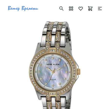
+7 ( 705 ) 181-42-50
info@vetervremeni.kz
Авторизация
Каталог
Мужские часы
Женские часы