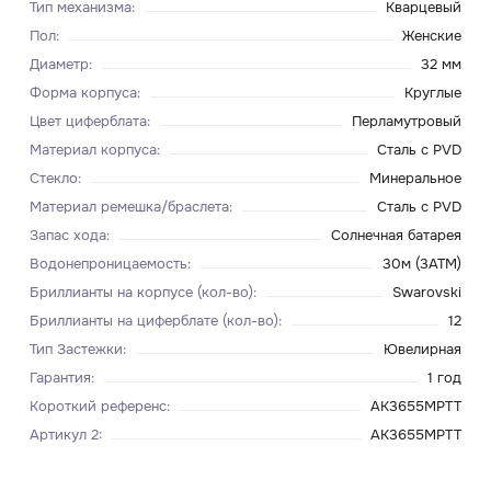
Тип механизма
:
Кварцевый
Пол
:
Женские
Диаметр
:
32 мм
Форма корпуса
:
Круглые
Цвет циферблата
:
Перламутровый
Материал корпуса
:
Сталь с PVD
Стекло
:
Минеральное
Материал ремешка/браслета
:
Сталь с PVD
Запас хода
:
Солнечная батарея
Водонепроницаемость
:
30м (3ATM)
Бриллианты на корпусе (кол-во)
:
Swarovski
Бриллианты на циферблате (кол-во)
:
12
Тип Застежки
:
Ювелирная
Гарантия
:
1 год
Короткий референс
:
AK3655MPTT
Артикул 2
:
AK3655MPTT