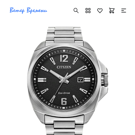
+7 ( 705 ) 181-42-50
info@vetervremeni.kz
Авторизация
Каталог
Мужские часы
Женские часы