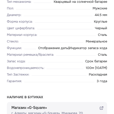
Тип механизма
:
Кварцевый на солнечной батарее
Пол
:
Мужские
Диаметр
:
44.5 мм
Форма корпуса
:
Круглые
Цвет циферблата
:
Черный
Материал корпуса
:
Сталь
Стекло
:
Минеральное
Функции
:
Отображение даты|Индикатор запаса хода
Материал ремешка/браслета
:
Сталь
Запас хода
:
Срок батареи
Водонепроницаемость
:
100м (10ATM)
Тип Застежки
:
Раскладная
Гарантия
:
3 года
НАЛИЧИЕ В БУТИКАХ
Магазин «G-Square»
г. Алматы, ​магазин «G-Square»​, Муканова, 70