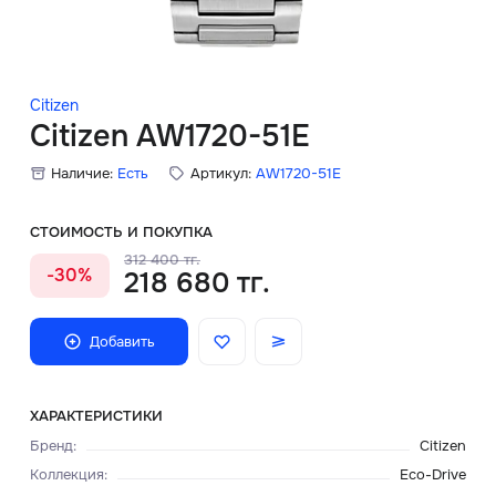
Скидки
Аксессуары
Citizen
Citizen AW1720-51E
Наличие:
Есть
Артикул:
AW1720-51E
Главная
О нас
СТОИМОСТЬ И ПОКУПКА
312 400 тг.
-30%
218 680 тг.
Доставка и оплата
Блог
Добавить
Сервисный центр
ХАРАКТЕРИСТИКИ
Бренд
:
Citizen
Коллекция
:
Eco-Drive