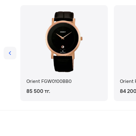
Orient FGW0100BB0
Orient
85 500 тг.
84 200