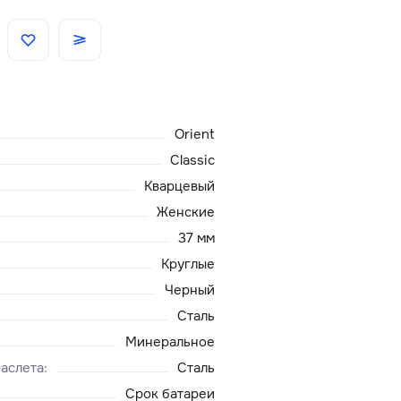
Скидки
Аксессуары
Orient
Главная
Classic
Кварцевый
О нас
Женские
37 мм
Доставка и оплата
Круглые
Черный
Блог
Сталь
Сервисный центр
Минеральное
аслета
:
Сталь
Срок батареи