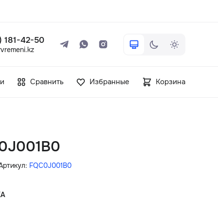
 ) 181-42-50
vremeni.kz
+7 ( 705 ) 181-42-50
и
Сравнить
Избранные
Корзина
info@vetervremeni.kz
Авторизация
C0J001B0
Каталог
Артикул:
FQC0J001B0
Мужские часы
КА
Женские часы