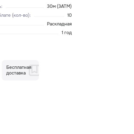
ь
:
30м (3ATM)
лате (кол-во)
:
10
Раскладная
1 год
Бесплатная
доставка