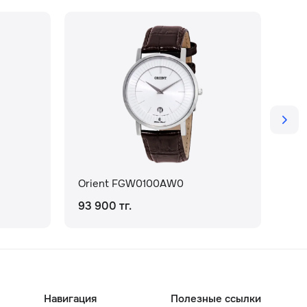
Orient FGW0100AW0
Ori
93 900 тг.
118
Навигация
Полезные ссылки