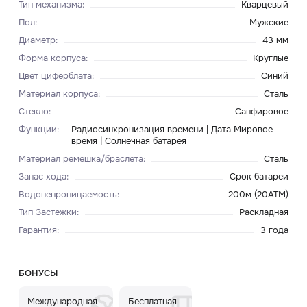
Тип механизма
:
Кварцевый
Пол
:
Мужские
Диаметр
:
43 мм
Форма корпуса
:
Круглые
Цвет циферблата
:
Синий
Материал корпуса
:
Сталь
Стекло
:
Сапфировое
Функции
:
Радиосинхронизация времени | Дата Мировое
время | Солнечная батарея
Материал ремешка/браслета
:
Сталь
Запас хода
:
Срок батареи
Водонепроницаемость
:
200м (20ATM)
Тип Застежки
:
Раскладная
Гарантия
:
3 года
БОНУСЫ
Международная
Бесплатная