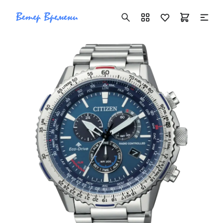
+7 ( 705 ) 181-42-50
info@vetervremeni.kz
Авторизация
Каталог
Мужские часы
Женские часы