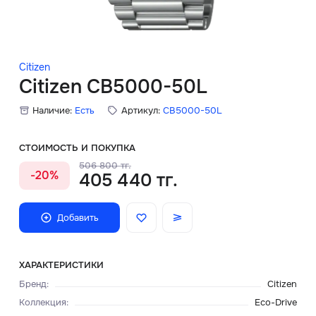
Скидки
Аксессуары
Citizen
Citizen CB5000-50L
Наличие:
Есть
Артикул:
CB5000-50L
Главная
О нас
СТОИМОСТЬ И ПОКУПКА
506 800 тг.
-20%
405 440 тг.
Доставка и оплата
Блог
Добавить
Сервисный центр
ХАРАКТЕРИСТИКИ
Бренд
:
Citizen
Коллекция
:
Eco-Drive