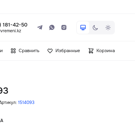
 ) 181-42-50
vremeni.kz
+7 ( 705 ) 181-42-50
и
Сравнить
Избранные
Корзина
info@vetervremeni.kz
Авторизация
93
Каталог
Артикул:
1514093
Мужские часы
КА
Женские часы