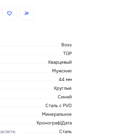
Скидки
Аксессуары
Boss
Главная
TOP
Кварцевый
О нас
Мужские
44 мм
Доставка и оплата
Круглые
Синий
Блог
Сталь с PVD
Сервисный центр
Минеральное
Хронограф|Дата
аслета
:
Сталь