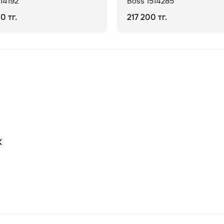
14192
Boss 1514285
0 тг.
217 200 тг.
К