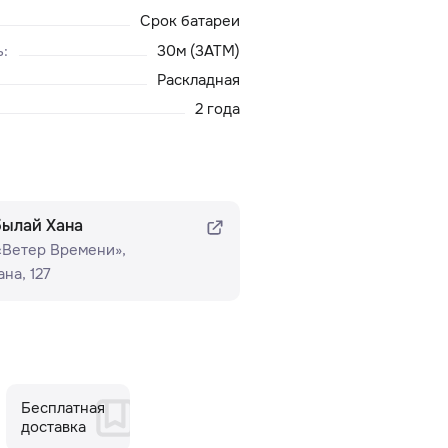
Срок батареи
ь
:
30м (3ATM)
Раскладная
2 года
былай Хана
 «Ветер Времени»​,
на, 127
Бесплатная
доставка