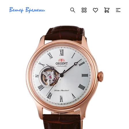
+7 ( 705 ) 181-42-50
info@vetervremeni.kz
Авторизация
Каталог
Мужские часы
Женские часы