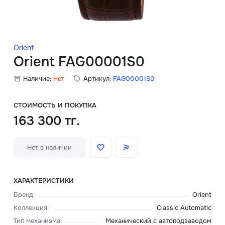
Скидки
Аксессуары
Orient
Orient FAG00001S0
Наличие:
Нет
Артикул:
FAG00001S0
Главная
О нас
СТОИМОСТЬ И ПОКУПКА
163 300 тг.
Доставка и оплата
Нет в наличии
Блог
Сервисный центр
ХАРАКТЕРИСТИКИ
Бренд
:
Orient
Коллекция
:
Classic Automatic
Тип механизма
:
Механический с автоподзаводом