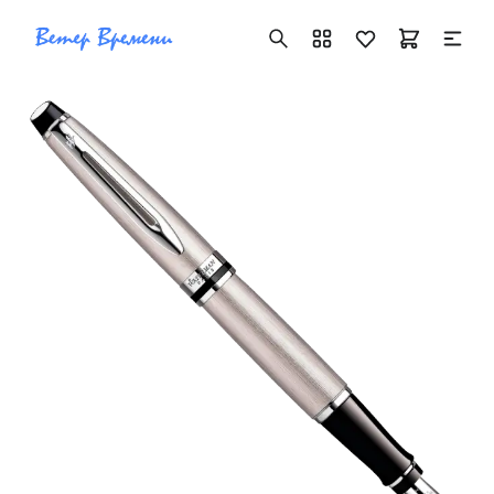
+7 ( 705 ) 181-42-50
info@vetervremeni.kz
Авторизация
Каталог
Мужские часы
Женские часы