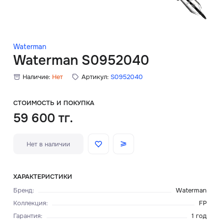
Скидки
Аксессуары
Waterman
Waterman S0952040
Наличие:
Нет
Артикул:
S0952040
Главная
О нас
СТОИМОСТЬ И ПОКУПКА
59 600 тг.
Доставка и оплата
Нет в наличии
Блог
Сервисный центр
ХАРАКТЕРИСТИКИ
Бренд
:
Waterman
Коллекция
:
FP
Гарантия
:
1 год