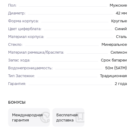
Пол
:
Мужские
Диаметр
:
42 мм
Форма корпуса
:
Круглые
Цвет циферблата
:
Синий
Материал корпуса
:
Сталь
Стекло
:
Минеральное
Материал ремешка/браслета
:
Силикон
Запас хода
:
Срок батареи
Водонепроницаемость
:
50м (5ATM)
Тип Застежки
:
Традиционная
Гарантия
:
2 года
БОНУСЫ
Международная
Бесплатная
гарантия
доставка