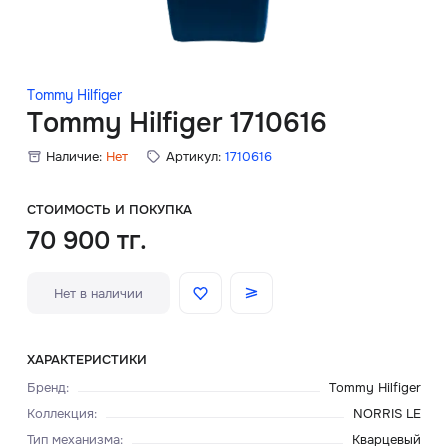
Скидки
Аксессуары
Tommy Hilfiger
Tommy Hilfiger 1710616
Наличие:
Нет
Артикул:
1710616
Главная
О нас
СТОИМОСТЬ И ПОКУПКА
70 900 тг.
Доставка и оплата
Нет в наличии
Блог
Сервисный центр
ХАРАКТЕРИСТИКИ
Бренд
:
Tommy Hilfiger
Коллекция
:
NORRIS LE
Тип механизма
:
Кварцевый