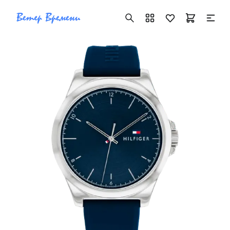
+7 ( 705 ) 181-42-50
info@vetervremeni.kz
Авторизация
Каталог
Мужские часы
Женские часы