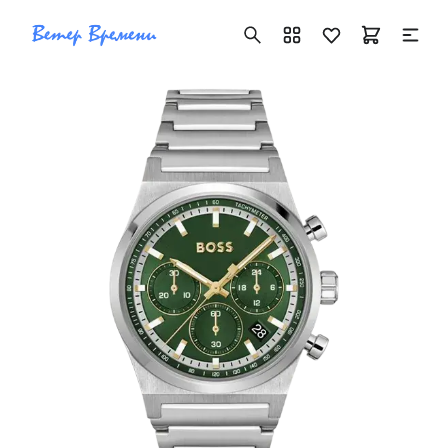
+7 ( 705 ) 181-42-50
info@vetervremeni.kz
Авторизация
Каталог
Мужские часы
Женские часы