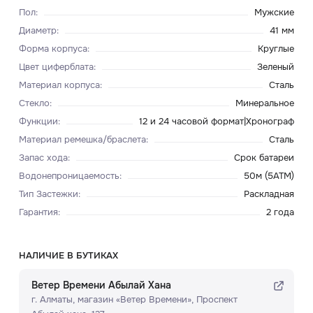
Пол
:
Мужские
Диаметр
:
41 мм
Форма корпуса
:
Круглые
Цвет циферблата
:
Зеленый
Материал корпуса
:
Сталь
Стекло
:
Минеральное
Функции
:
12 и 24 часовой формат|Хронограф
Материал ремешка/браслета
:
Сталь
Запас хода
:
Срок батареи
Водонепроницаемость
:
50м (5ATM)
Тип Застежки
:
Раскладная
Гарантия
:
2 года
НАЛИЧИЕ В БУТИКАХ
Ветер Времени Абылай Хана
г. Алматы, ​магазин «Ветер Времени»​, Проспект