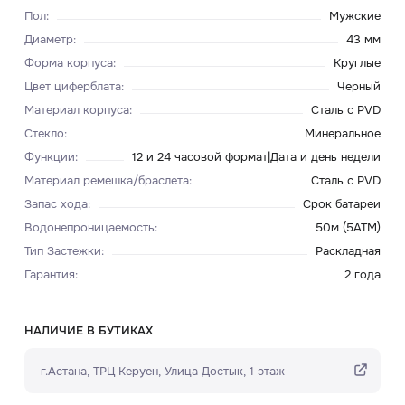
Пол
:
Мужские
Диаметр
:
43 мм
Форма корпуса
:
Круглые
Цвет циферблата
:
Черный
Материал корпуса
:
Сталь с PVD
Стекло
:
Минеральное
Функции
:
12 и 24 часовой формат|Дата и день недели
Материал ремешка/браслета
:
Сталь с PVD
Запас хода
:
Срок батареи
Водонепроницаемость
:
50м (5ATM)
Тип Застежки
:
Раскладная
Гарантия
:
2 года
НАЛИЧИЕ В БУТИКАХ
г.Астана, ТРЦ Керуен​, Улица Достык, 1 этаж