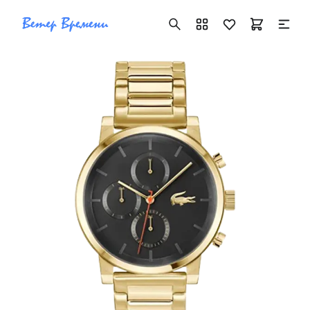
+7 ( 705 ) 181-42-50
info@vetervremeni.kz
Авторизация
Каталог
Мужские часы
Женские часы