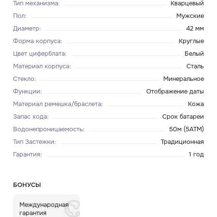
Тип механизма
:
Кварцевый
Пол
:
Мужские
Диаметр
:
42 мм
Форма корпуса
:
Круглые
Цвет циферблата
:
Белый
Материал корпуса
:
Сталь
Стекло
:
Минеральное
Функции
:
Отображение даты
Материал ремешка/браслета
:
Кожа
Запас хода
:
Срок батареи
Водонепроницаемость
:
50м (5ATM)
Тип Застежки
:
Традиционная
Гарантия
:
1 год
БОНУСЫ
Международная
гарантия