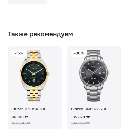
Также рекомендуем
-15%
-30%
Citizen BI5094-59E
Citizen BM6977-70E
86 105 тг.
135 870 тг.
101 300 тг.
194 100 тг.