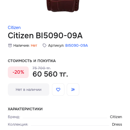
Скидки
Аксессуары
Citizen
Citizen BI5090-09A
Наличие:
Нет
Артикул:
BI5090-09A
Главная
О нас
СТОИМОСТЬ И ПОКУПКА
75 700 тг.
-20%
60 560 тг.
Доставка и оплата
Блог
Нет в наличии
Сервисный центр
ХАРАКТЕРИСТИКИ
Бренд
:
Citizen
Коллекция
:
Dress