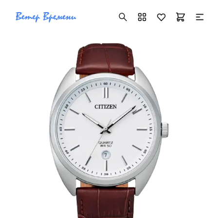
+7 ( 705 ) 181-42-50
info@vetervremeni.kz
Авторизация
Каталог
Мужские часы
Женские часы