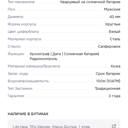
Тип механизма
:
Кварцевый на солнечной батарее
Пол
:
Мужские
Диаметр
:
43 мм
Форма корпуса
:
Круглые
Цвет циферблата
:
Белый
Материал корпуса
:
Сталь
Стекло
:
Сапфировое
Функции
:
Хронограф | Дата | Солнечная батарея|
Радиоконтроль
Материал ремешка/браслета
:
Кожа
Запас хода
:
Срок батареи
Водонепроницаемость
:
100м (10ATM)
Тип Застежки
:
Традиционная
Гарантия
:
3 года
НАЛИЧИЕ В БУТИКАХ
г.Астана, ТРЦ Керуен​, Улица Достык, 1 этаж