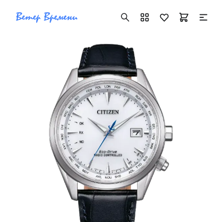
+7 ( 705 ) 181-42-50
info@vetervremeni.kz
Авторизация
Каталог
Мужские часы
Женские часы