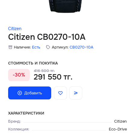
Скидки
Аксессуары
Citizen
Citizen CB0270-10A
Наличие:
Есть
Артикул:
CB0270-10A
Главная
О нас
СТОИМОСТЬ И ПОКУПКА
416 500 тг.
-30%
291 550 тг.
Доставка и оплата
Блог
Добавить
Сервисный центр
ХАРАКТЕРИСТИКИ
Бренд
:
Citizen
Коллекция
:
Eco-Drive