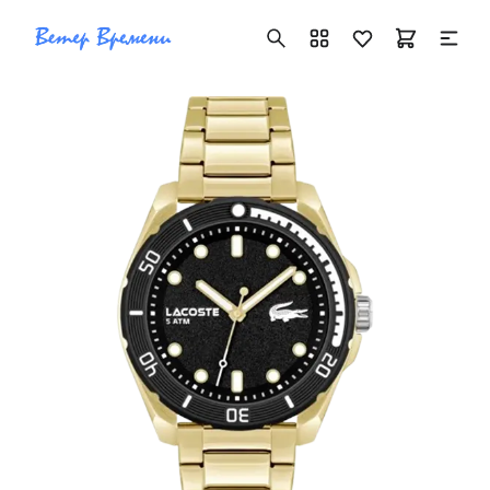
+7 ( 705 ) 181-42-50
info@vetervremeni.kz
Авторизация
Каталог
Мужские часы
Женские часы