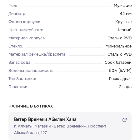
Пол
:
Мужские
Диаметр
:
44 мм
Форма корпуса
:
Круглые
Цвет циферблата
:
Черный
Материал корпуса
:
Сталь с PVD
Стекло
:
Минеральное
Материал ремешка/браслета
:
Сталь с PVD
Запас хода
:
Срок батареи
Водонепроницаемость
:
50м (5ATM)
Тип Застежки
:
Раскладная
Гарантия
:
2 года
НАЛИЧИЕ В БУТИКАХ
Ветер Времени Абылай Хана
г. Алматы, ​магазин «Ветер Времени»​, Проспект
Абылай хана, 127