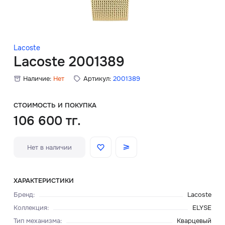
Скидки
Аксессуары
Lacoste
Lacoste 2001389
Наличие:
Нет
Артикул:
2001389
Главная
О нас
СТОИМОСТЬ И ПОКУПКА
106 600 тг.
Доставка и оплата
Нет в наличии
Блог
Сервисный центр
ХАРАКТЕРИСТИКИ
Бренд
:
Lacoste
Коллекция
:
ELYSE
Тип механизма
:
Кварцевый