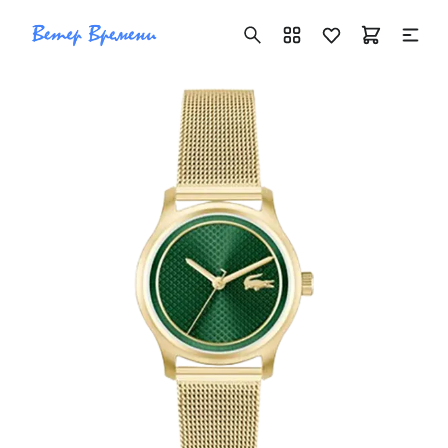
+7 ( 705 ) 181-42-50
info@vetervremeni.kz
Авторизация
Каталог
Мужские часы
Женские часы