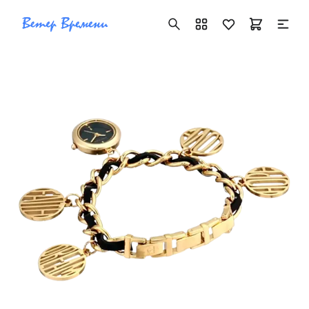
+7 ( 705 ) 181-42-50
info@vetervremeni.kz
Авторизация
Каталог
Мужские часы
Женские часы