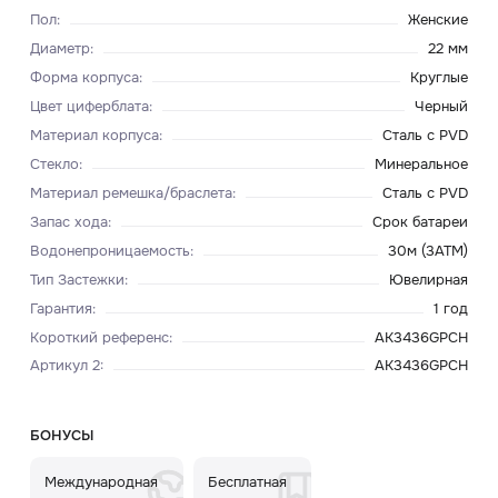
Пол
:
Женские
Диаметр
:
22 мм
Форма корпуса
:
Круглые
Цвет циферблата
:
Черный
Материал корпуса
:
Сталь с PVD
Стекло
:
Минеральное
Материал ремешка/браслета
:
Сталь с PVD
Запас хода
:
Срок батареи
Водонепроницаемость
:
30м (3ATM)
Тип Застежки
:
Ювелирная
Гарантия
:
1 год
Короткий референс
:
AK3436GPCH
Артикул 2
:
AK3436GPCH
БОНУСЫ
Международная
Бесплатная