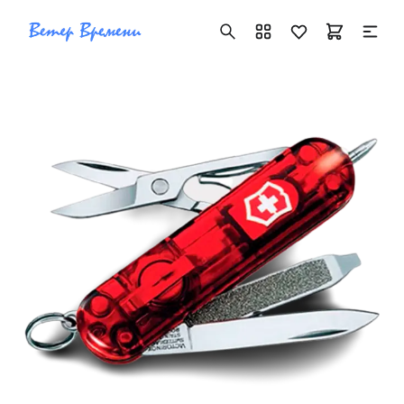
+7 ( 705 ) 181-42-50
info@vetervremeni.kz
Авторизация
Каталог
Мужские часы
Женские часы