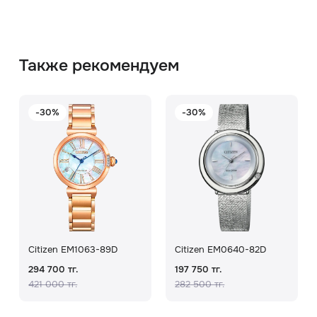
Также рекомендуем
-30%
-30%
Citizen EM1063-89D
Citizen EM0640-82D
294 700 тг.
197 750 тг.
421 000 тг.
282 500 тг.