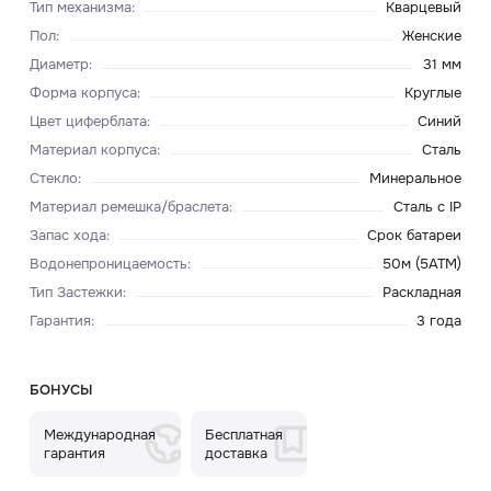
Тип механизма
:
Кварцевый
Пол
:
Женские
Диаметр
:
31 мм
Форма корпуса
:
Круглые
Цвет циферблата
:
Синий
Материал корпуса
:
Сталь
Стекло
:
Минеральное
Материал ремешка/браслета
:
Сталь c IP
Запас хода
:
Срок батареи
Водонепроницаемость
:
50м (5ATM)
Тип Застежки
:
Раскладная
Гарантия
:
3 года
БОНУСЫ
Международная
Бесплатная
гарантия
доставка