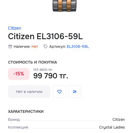
Скидки
Аксессуары
Citizen
Citizen EL3106-59L
Наличие:
Нет
Артикул:
EL3106-59L
Главная
О нас
СТОИМОСТЬ И ПОКУПКА
117 400 тг.
-15%
99 790 тг.
Доставка и оплата
Блог
Нет в наличии
Сервисный центр
ХАРАКТЕРИСТИКИ
Бренд
:
Citizen
Коллекция
:
Crystal Ladies