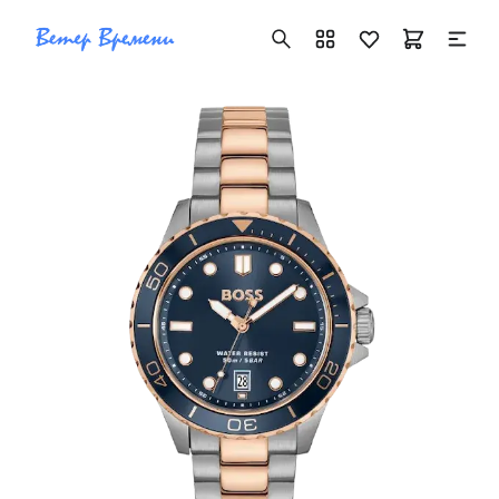
+7 ( 705 ) 181-42-50
info@vetervremeni.kz
Авторизация
Каталог
Мужские часы
Женские часы