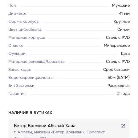
Пол
:
Мужские
Диаметр
:
41 мм
Форма корпуса
:
Круглые
Цвет циферблата
:
Синий
Материал корпуса
:
Сталь с PVD
Стекло
:
Минеральное
Функции
:
Дата
Материал ремешка/браслета
:
Сталь с PVD
Запас хода
:
Срок батареи
Водонепроницаемость
:
50м (5ATM)
Тип Застежки
:
Раскладная
Гарантия
:
2 года
НАЛИЧИЕ В БУТИКАХ
Ветер Времени Абылай Хана
г. Алматы, ​магазин «Ветер Времени»​, Проспект