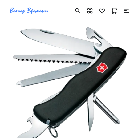
+7 ( 705 ) 181-42-50
info@vetervremeni.kz
Авторизация
Каталог
Мужские часы
Женские часы