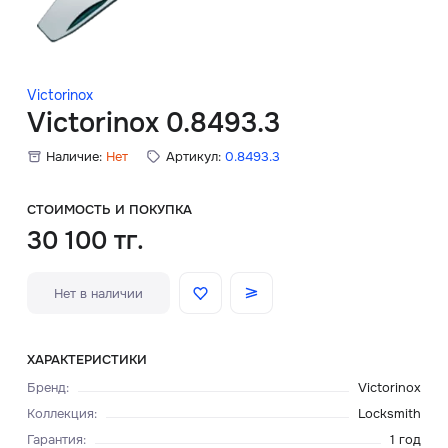
Скидки
Аксессуары
Victorinox
Victorinox 0.8493.3
Наличие:
Нет
Артикул:
0.8493.3
Главная
О нас
СТОИМОСТЬ И ПОКУПКА
30 100 тг.
Доставка и оплата
Нет в наличии
Блог
Сервисный центр
ХАРАКТЕРИСТИКИ
Бренд
:
Victorinox
Коллекция
:
Locksmith
Гарантия
:
1 год