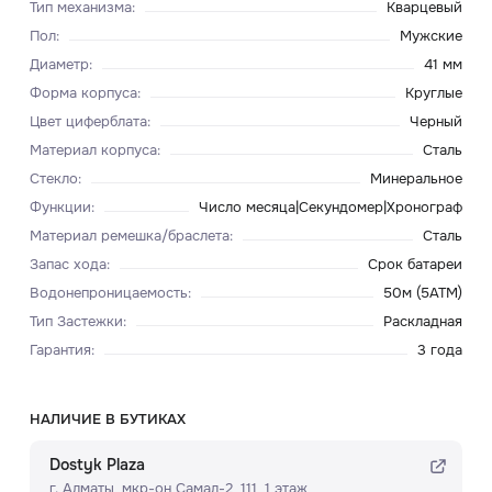
Тип механизма
:
Кварцевый
Пол
:
Мужские
Диаметр
:
41 мм
Форма корпуса
:
Круглые
Цвет циферблата
:
Черный
Материал корпуса
:
Сталь
Стекло
:
Минеральное
Функции
:
Число месяца|Секундомер|Хронограф
Материал ремешка/браслета
:
Сталь
Запас хода
:
Срок батареи
Водонепроницаемость
:
50м (5ATM)
Тип Застежки
:
Раскладная
Гарантия
:
3 года
НАЛИЧИЕ В БУТИКАХ
Dostyk Plaza
г. Алматы, мкр-он Самал-2, 111, ​1 этаж