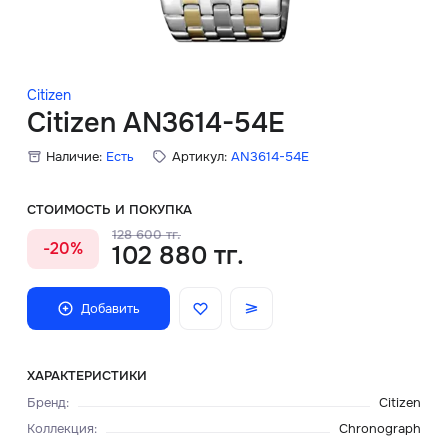
Скидки
Аксессуары
Citizen
Citizen AN3614-54E
Наличие:
Есть
Артикул:
AN3614-54E
Главная
О нас
СТОИМОСТЬ И ПОКУПКА
128 600 тг.
-20%
102 880 тг.
Доставка и оплата
Блог
Добавить
Сервисный центр
ХАРАКТЕРИСТИКИ
Бренд
:
Citizen
Коллекция
:
Chronograph