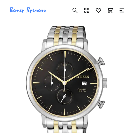
+7 ( 705 ) 181-42-50
info@vetervremeni.kz
Авторизация
Каталог
Мужские часы
Женские часы