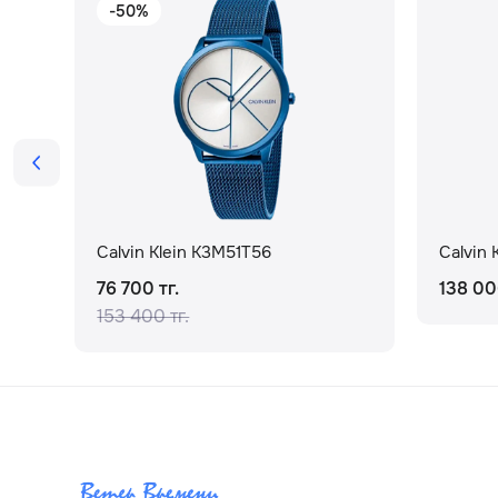
-50%
Calvin Klein K3M51T56
Calvin 
76 700 тг.
138 00
153 400 тг.