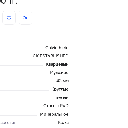
0 тг.
Скидки
Аксессуары
Calvin Klein
Главная
CK ESTABLISHED
О нас
Кварцевый
Мужские
Доставка и оплата
43 мм
Круглые
Блог
Белый
Сталь с PVD
Сервисный центр
Минеральное
аслета
:
Кожа