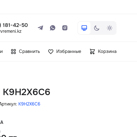
 ) 181-42-50
vremeni.kz
+7 ( 705 ) 181-42-50
и
Сравнить
Избранные
Корзина
info@vetervremeni.kz
Авторизация
in K9H2X6C6
Каталог
Артикул:
K9H2X6C6
Мужские часы
КА
.
Женские часы