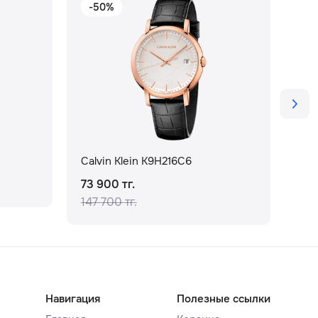
-50%
Calvin Klein K9H216C6
Cal
73 900 тг.
91 
147 700 тг.
Навигация
Полезные ссылки