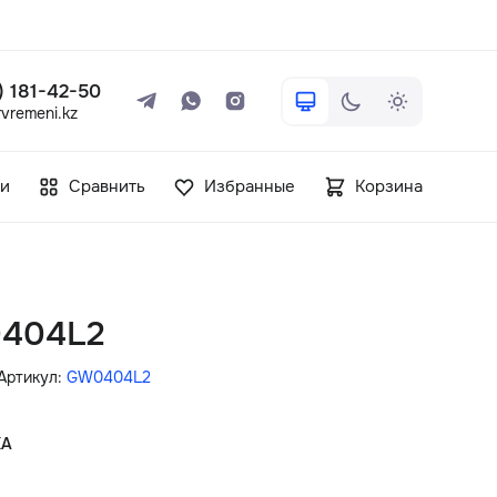
 ) 181-42-50
vremeni.kz
+7 ( 705 ) 181-42-50
и
Сравнить
Избранные
Корзина
info@vetervremeni.kz
Авторизация
0404L2
Каталог
Артикул:
GW0404L2
Мужские часы
КА
Женские часы