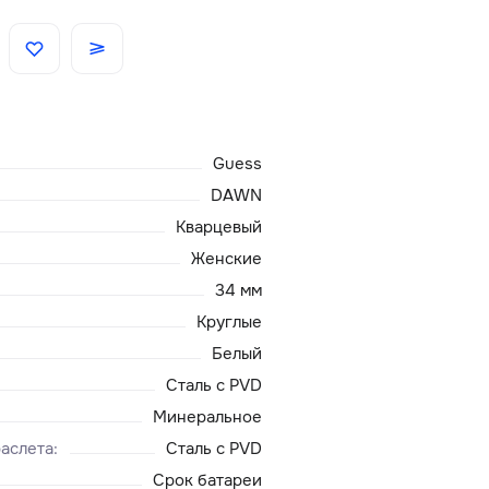
Скидки
Аксессуары
Guess
Главная
DAWN
Кварцевый
О нас
Женские
34 мм
Доставка и оплата
Круглые
Белый
Блог
Сталь с PVD
Сервисный центр
Минеральное
аслета
:
Сталь с PVD
Срок батареи