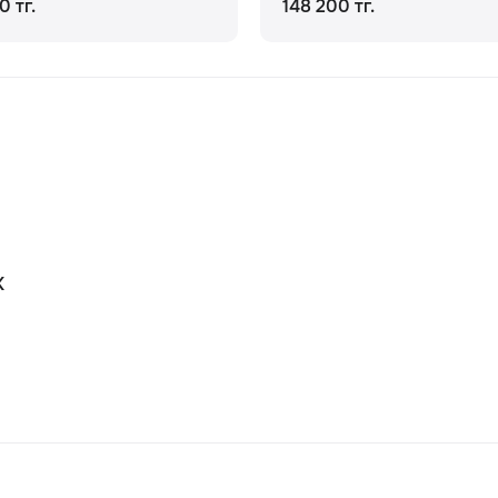
0 тг.
148 200 тг.
К