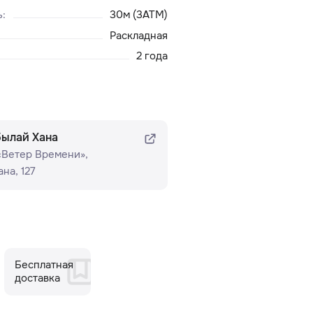
ь
:
30м (3ATM)
Раскладная
2 года
былай Хана
 «Ветер Времени»​,
на, 127
Бесплатная
доставка