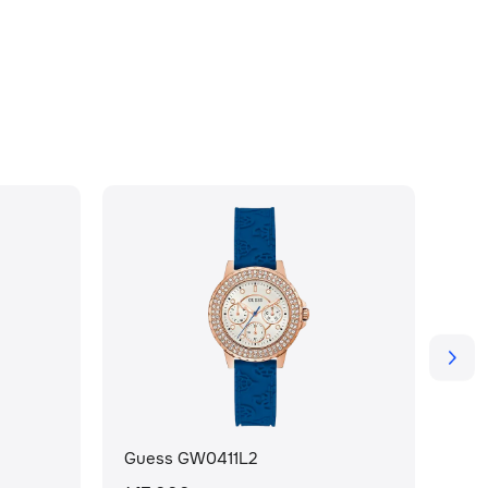
Guess GW0411L2
Gu