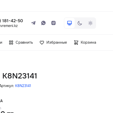
 ) 181-42-50
vremeni.kz
+7 ( 705 ) 181-42-50
и
Сравнить
Избранные
Корзина
info@vetervremeni.kz
Авторизация
n K8N23141
Каталог
Артикул:
K8N23141
Мужские часы
КА
.
Женские часы