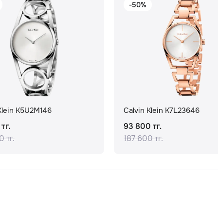
-50%
Klein K5U2M146
Calvin Klein K7L23646
тг.
93 800 тг.
 тг.
187 600 тг.