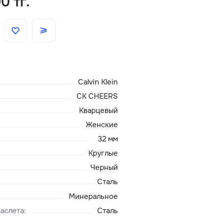
0 тг.
Скидки
Аксессуары
Calvin Klein
Главная
CK CHEERS
О нас
Кварцевый
Женские
Доставка и оплата
32 мм
Круглые
Блог
Черный
Сталь
Сервисный центр
Минеральное
аслета
:
Сталь