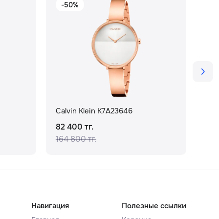
-50%
Calvin Klein K7A23646
Cal
82 400 тг.
151
164 800 тг.
Навигация
Полезные ссылки