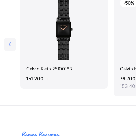
-50%
Calvin Klein 25100163
Calvin 
151 200 тг.
76 700 
153 400