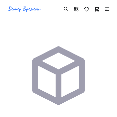
+7 ( 705 ) 181-42-50
info@vetervremeni.kz
Авторизация
Каталог
Мужские часы
Женские часы