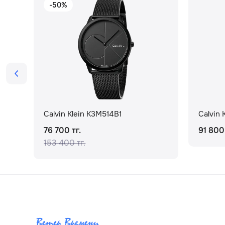
-50%
Calvin Klein K3M514B1
Calvin 
76 700 тг.
91 800 
153 400 тг.