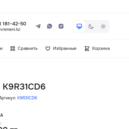
 ) 181-42-50
vremeni.kz
+7 ( 705 ) 181-42-50
и
Сравнить
Избранные
Корзина
info@vetervremeni.kz
Авторизация
in K9R31CD6
Каталог
Артикул:
K9R31CD6
Мужские часы
КА
.
Женские часы