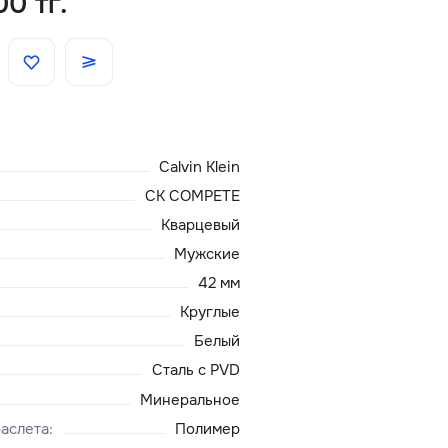
00 тг.
Скидки
Аксессуары
Calvin Klein
Главная
CK COMPETE
О нас
Кварцевый
Мужские
Доставка и оплата
42 мм
Круглые
Блог
Белый
Сталь с PVD
Сервисный центр
Минеральное
аслета
:
Полимер