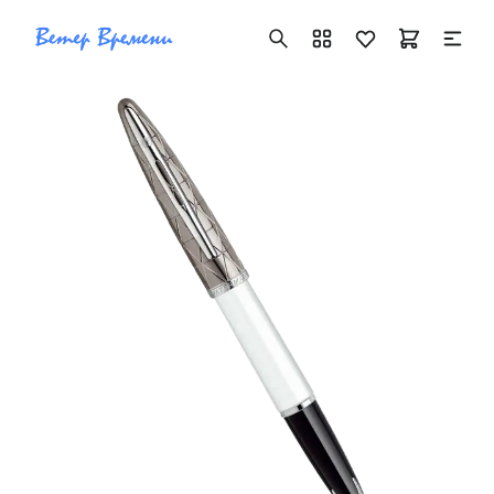
+7 ( 705 ) 181-42-50
info@vetervremeni.kz
Авторизация
Каталог
Мужские часы
Женские часы