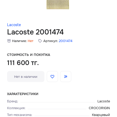
Скидки
Аксессуары
Lacoste
Lacoste 2001474
Наличие:
Нет
Артикул:
2001474
Главная
О нас
СТОИМОСТЬ И ПОКУПКА
111 600 тг.
Доставка и оплата
Нет в наличии
Блог
Сервисный центр
ХАРАКТЕРИСТИКИ
Бренд
:
Lacoste
Коллекция
:
CROCORIGIN
Тип механизма
:
Кварцевый