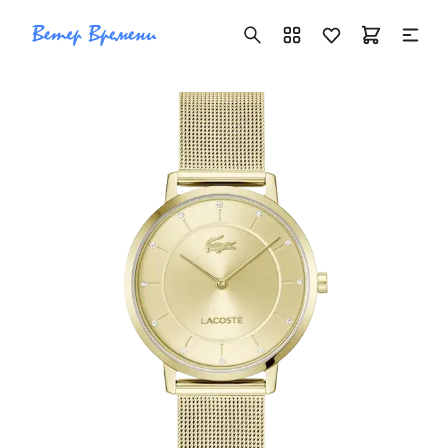
+7 ( 705 ) 181-42-50
info@vetervremeni.kz
Авторизация
Каталог
Мужские часы
Женские часы