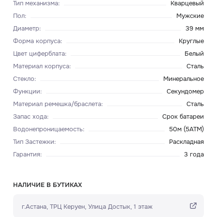
Тип механизма
:
Кварцевый
Пол
:
Мужские
Диаметр
:
39 мм
Форма корпуса
:
Круглые
Цвет циферблата
:
Белый
Материал корпуса
:
Сталь
Стекло
:
Минеральное
Функции
:
Секундомер
Материал ремешка/браслета
:
Сталь
Запас хода
:
Срок батареи
Водонепроницаемость
:
50м (5ATM)
Тип Застежки
:
Раскладная
Гарантия
:
3 года
НАЛИЧИЕ В БУТИКАХ
г.Астана, ТРЦ Керуен​, Улица Достык, 1 этаж