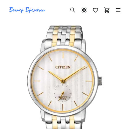
+7 ( 705 ) 181-42-50
info@vetervremeni.kz
Авторизация
Каталог
Мужские часы
Женские часы