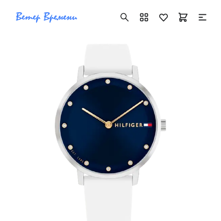
+7 ( 705 ) 181-42-50
info@vetervremeni.kz
Авторизация
Каталог
Мужские часы
Женские часы