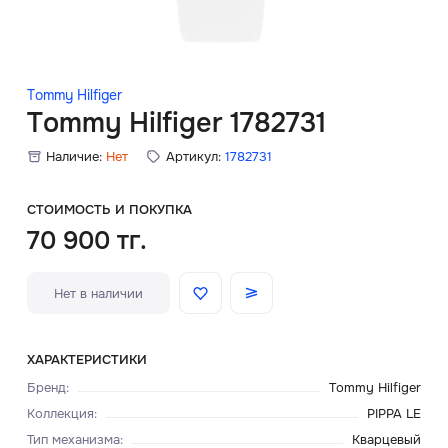
Скидки
Аксессуары
Tommy Hilfiger
Tommy Hilfiger 1782731
Наличие:
Нет
Артикул:
1782731
Главная
О нас
СТОИМОСТЬ И ПОКУПКА
70 900 тг.
Доставка и оплата
Нет в наличии
Блог
Сервисный центр
ХАРАКТЕРИСТИКИ
Бренд
:
Tommy Hilfiger
Коллекция
:
PIPPA LE
Тип механизма
:
Кварцевый