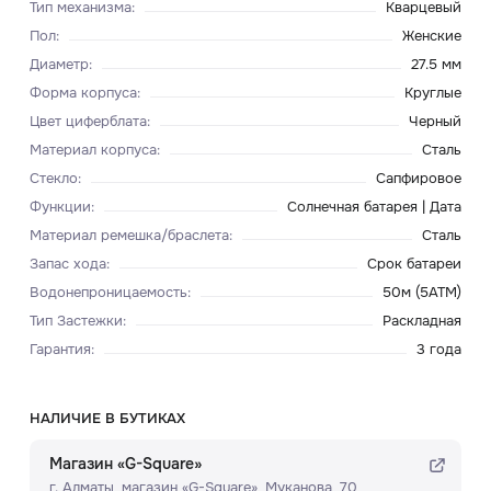
Тип механизма
:
Кварцевый
Пол
:
Женские
Диаметр
:
27.5 мм
Форма корпуса
:
Круглые
Цвет циферблата
:
Черный
Материал корпуса
:
Сталь
Стекло
:
Сапфировое
Функции
:
Солнечная батарея | Дата
Материал ремешка/браслета
:
Сталь
Запас хода
:
Срок батареи
Водонепроницаемость
:
50м (5ATM)
Тип Застежки
:
Раскладная
Гарантия
:
3 года
НАЛИЧИЕ В БУТИКАХ
Магазин «G-Square»
г. Алматы, ​магазин «G-Square»​, Муканова, 70