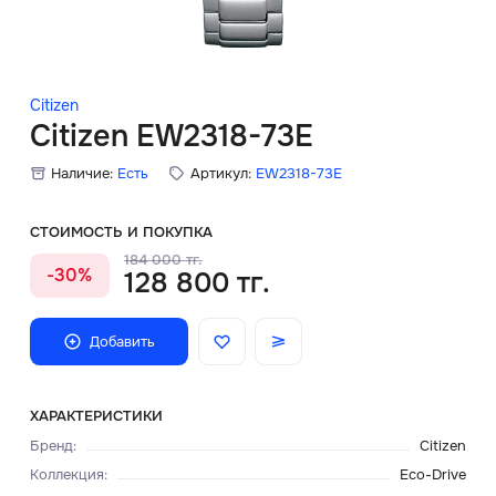
Скидки
Аксессуары
Citizen
Citizen EW2318-73E
Наличие:
Есть
Артикул:
EW2318-73E
Главная
О нас
СТОИМОСТЬ И ПОКУПКА
184 000 тг.
-30%
128 800 тг.
Доставка и оплата
Блог
Добавить
Сервисный центр
ХАРАКТЕРИСТИКИ
Бренд
:
Citizen
Коллекция
:
Eco-Drive