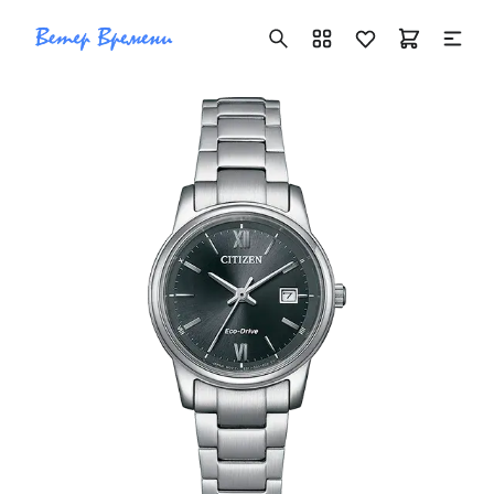
+7 ( 705 ) 181-42-50
info@vetervremeni.kz
Авторизация
Каталог
Мужские часы
Женские часы