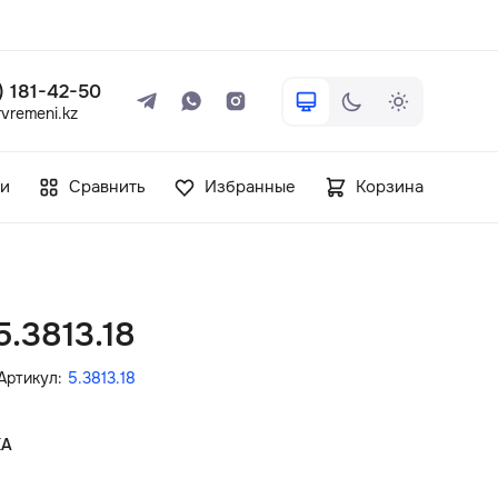
 ) 181-42-50
vremeni.kz
+7 ( 705 ) 181-42-50
и
Сравнить
Избранные
Корзина
info@vetervremeni.kz
Авторизация
5.3813.18
Каталог
Артикул:
5.3813.18
Мужские часы
КА
Женские часы