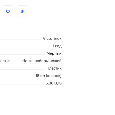
Скидки
Аксессуары
Victorinox
Главная
1 год
Черный
О нас
ности
:
Ножи, наборы ножей
Пластик
Доставка и оплата
18 см (клинок)
5,3813,18
Блог
Сервисный центр