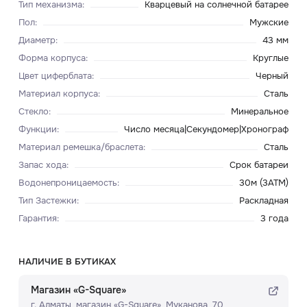
Тип механизма
:
Кварцевый на солнечной батарее
Пол
:
Мужские
Диаметр
:
43 мм
Форма корпуса
:
Круглые
Цвет циферблата
:
Черный
Материал корпуса
:
Сталь
Стекло
:
Минеральное
Функции
:
Число месяца|Секундомер|Хронограф
Материал ремешка/браслета
:
Сталь
Запас хода
:
Срок батареи
Водонепроницаемость
:
30м (3ATM)
Тип Застежки
:
Раскладная
Гарантия
:
3 года
НАЛИЧИЕ В БУТИКАХ
Магазин «G-Square»
г. Алматы, ​магазин «G-Square»​, Муканова, 70