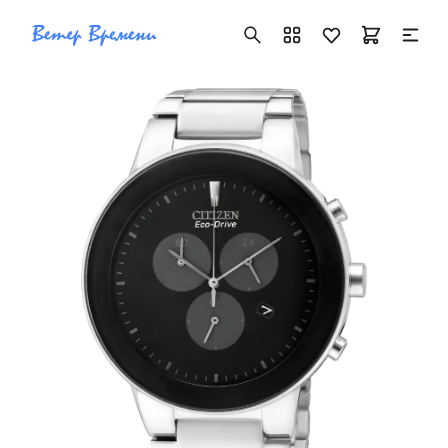
+7 ( 705 ) 181-42-50
info@vetervremeni.kz
Авторизация
Каталог
Мужские часы
Женские часы