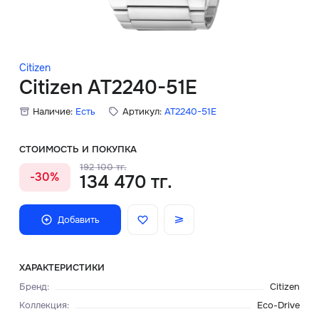
Скидки
Аксессуары
Citizen
Citizen AT2240-51E
Наличие:
Есть
Артикул:
AT2240-51E
Главная
О нас
СТОИМОСТЬ И ПОКУПКА
192 100 тг.
-30%
134 470 тг.
Доставка и оплата
Блог
Добавить
Сервисный центр
ХАРАКТЕРИСТИКИ
Бренд
:
Citizen
Коллекция
:
Eco-Drive