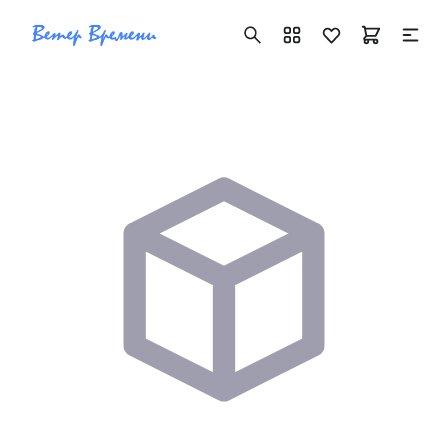
+7 ( 705 ) 181-42-50
info@vetervremeni.kz
Авторизация
Каталог
Мужские часы
Женские часы