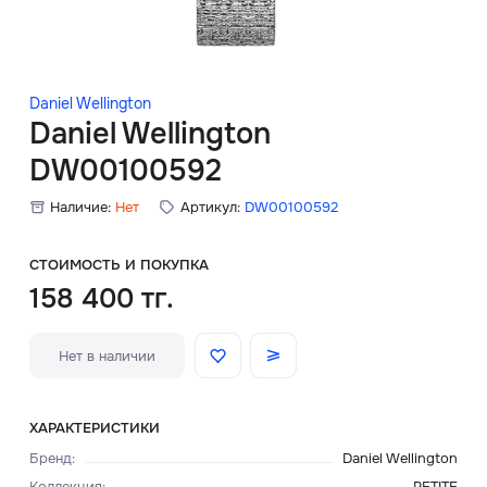
Скидки
Аксессуары
Daniel Wellington
Daniel Wellington
DW00100592
Главная
Наличие:
Нет
Артикул:
DW00100592
О нас
СТОИМОСТЬ И ПОКУПКА
Доставка и оплата
158 400 тг.
Блог
Нет в наличии
Сервисный центр
ХАРАКТЕРИСТИКИ
Бренд
:
Daniel Wellington
Коллекция
:
PETITE