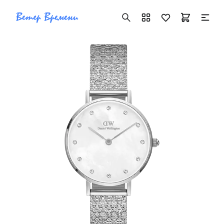
+7 ( 705 ) 181-42-50
info@vetervremeni.kz
Авторизация
Каталог
Мужские часы
Женские часы