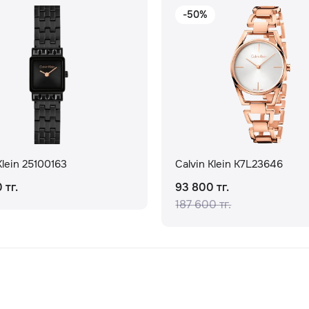
-50%
Klein 25100163
Calvin Klein K7L23646
 тг.
93 800 тг.
187 600 тг.