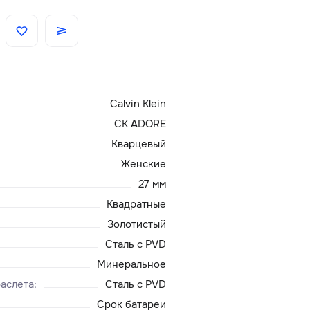
Скидки
Аксессуары
Calvin Klein
Главная
CK ADORE
Кварцевый
О нас
Женские
27 мм
Доставка и оплата
Квадратные
Золотистый
Блог
Сталь с PVD
Сервисный центр
Минеральное
аслета
:
Сталь с PVD
Срок батареи