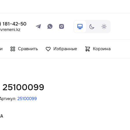
 ) 181-42-50
vremeni.kz
+7 ( 705 ) 181-42-50
и
Сравнить
Избранные
Корзина
info@vetervremeni.kz
Авторизация
in 25100099
Каталог
Артикул:
25100099
Мужские часы
КА
Женские часы