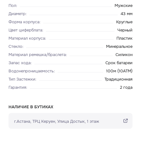
Пол
:
Мужские
Диаметр
:
43 мм
Форма корпуса
:
Круглые
Цвет циферблата
:
Черный
Материал корпуса
:
Пластик
Стекло
:
Минеральное
Материал ремешка/браслета
:
Силикон
Запас хода
:
Срок батареи
Водонепроницаемость
:
100м (10ATM)
Тип Застежки
:
Традиционная
Гарантия
:
2 года
НАЛИЧИЕ В БУТИКАХ
г.Астана, ТРЦ Керуен​, Улица Достык, 1 этаж