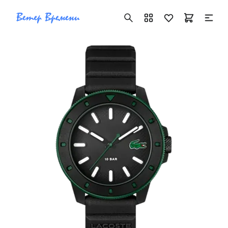
+7 ( 705 ) 181-42-50
info@vetervremeni.kz
Авторизация
Каталог
Мужские часы
Женские часы