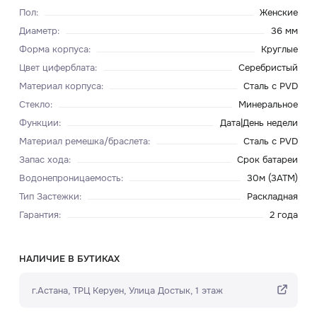
Пол
:
Женские
Диаметр
:
36 мм
Форма корпуса
:
Круглые
Цвет циферблата
:
Серебристый
Материал корпуса
:
Сталь с PVD
Стекло
:
Минеральное
Функции
:
Дата|День недели
Материал ремешка/браслета
:
Сталь с PVD
Запас хода
:
Срок батареи
Водонепроницаемость
:
30м (3ATM)
Тип Застежки
:
Раскладная
Гарантия
:
2 года
НАЛИЧИЕ В БУТИКАХ
г.Астана, ТРЦ Керуен​, Улица Достык, 1 этаж