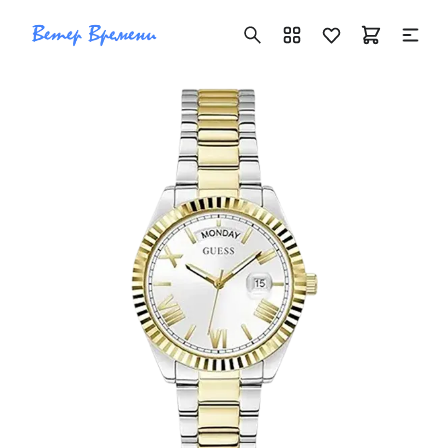
+7 ( 705 ) 181-42-50
info@vetervremeni.kz
Авторизация
Каталог
Мужские часы
Женские часы