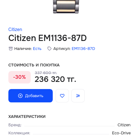
Скидки
Аксессуары
Citizen
Citizen EM1136-87D
Наличие:
Есть
Артикул:
EM1136-87D
Главная
О нас
СТОИМОСТЬ И ПОКУПКА
337 600 тг.
-30%
236 320 тг.
Доставка и оплата
Блог
Добавить
Сервисный центр
ХАРАКТЕРИСТИКИ
Бренд
:
Citizen
Коллекция
:
Eco-Drive