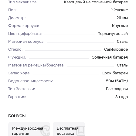
Тип механизма
:
Кварцевый на солнечной батарее
Пол
:
Женские
Диаметр
:
26 мм
Форма корпуса
:
Круглые
Цвет циферблата
:
Перламутровый
Материал корпуса
:
Сталь
Стекло
:
Сапфировое
Функции
:
Солнечная батарея
Материал ремешка/браслета
:
Сталь
Запас хода
:
Срок батареи
Водонепроницаемость
:
50м (5ATM)
Тип Застежки
:
Раскладная
Гарантия
:
3 года
БОНУСЫ
Международная
Бесплатная
гарантия
доставка