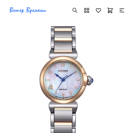
+7 ( 705 ) 181-42-50
info@vetervremeni.kz
Авторизация
Каталог
Мужские часы
Женские часы