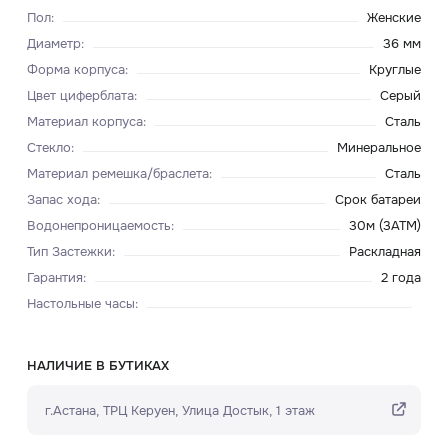
Пол
:
Женские
Диаметр
:
36 мм
Форма корпуса
:
Круглые
Цвет циферблата
:
Серый
Материал корпуса
:
Сталь
Стекло
:
Минеральное
Материал ремешка/браслета
:
Сталь
Запас хода
:
Срок батареи
Водонепроницаемость
:
30м (3ATM)
Тип Застежки
:
Раскладная
Гарантия
:
2 года
Настольные часы
:
НАЛИЧИЕ В БУТИКАХ
г.Астана, ТРЦ Керуен​, Улица Достык, 1 этаж