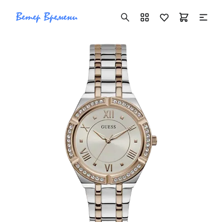
+7 ( 705 ) 181-42-50
info@vetervremeni.kz
Авторизация
Каталог
Мужские часы
Женские часы