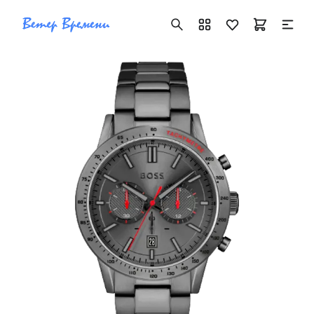
+7 ( 705 ) 181-42-50
info@vetervremeni.kz
Авторизация
Каталог
Мужские часы
Женские часы