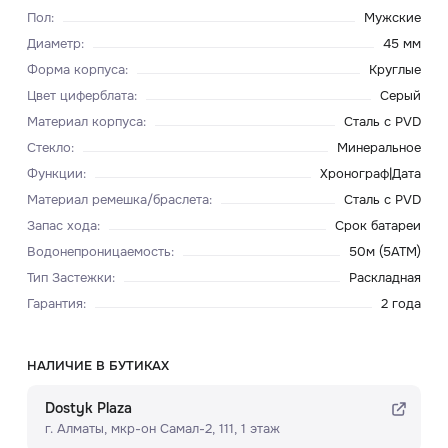
Пол
:
Мужские
Диаметр
:
45 мм
Форма корпуса
:
Круглые
Цвет циферблата
:
Серый
Материал корпуса
:
Сталь с PVD
Стекло
:
Минеральное
Функции
:
Хронограф|Дата
Материал ремешка/браслета
:
Сталь с PVD
Запас хода
:
Срок батареи
Водонепроницаемость
:
50м (5ATM)
Тип Застежки
:
Раскладная
Гарантия
:
2 года
НАЛИЧИЕ В БУТИКАХ
Dostyk Plaza
г. Алматы, мкр-он Самал-2, 111, ​1 этаж