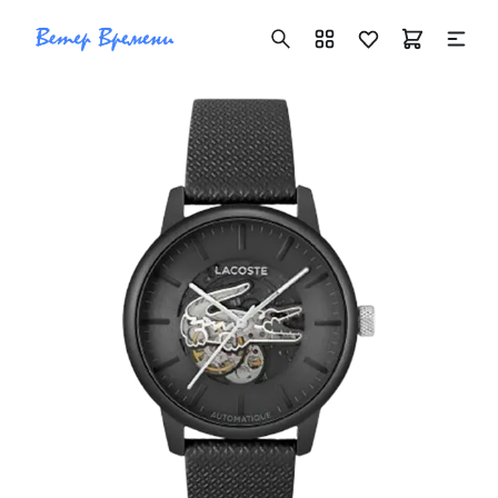
+7 ( 705 ) 181-42-50
info@vetervremeni.kz
Авторизация
Каталог
Мужские часы
Женские часы