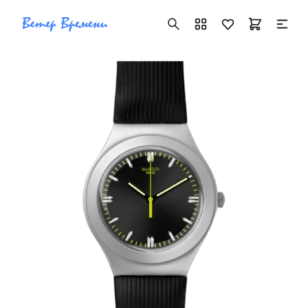
+7 ( 705 ) 181-42-50
info@vetervremeni.kz
Авторизация
Каталог
Мужские часы
Женские часы