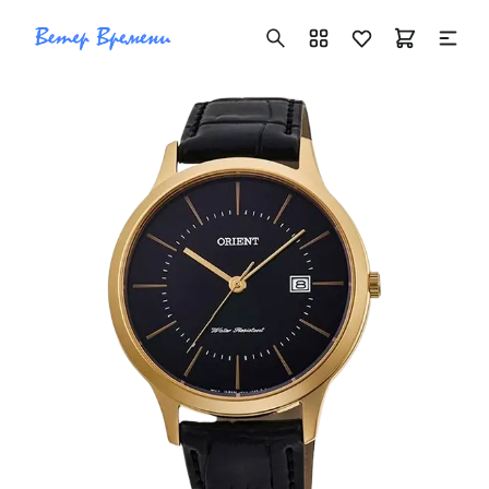
+7 ( 705 ) 181-42-50
info@vetervremeni.kz
Авторизация
Каталог
Мужские часы
Женские часы