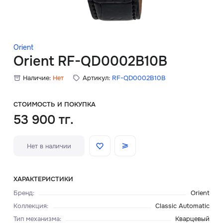
Скидки
Аксессуары
Orient
Orient RF-QD0002B10B
Наличие:
Нет
Артикул:
RF-QD0002B10B
Главная
О нас
СТОИМОСТЬ И ПОКУПКА
53 900 тг.
Доставка и оплата
Нет в наличии
Блог
Сервисный центр
ХАРАКТЕРИСТИКИ
Бренд
:
Orient
Коллекция
:
Classic Automatic
Тип механизма
:
Кварцевый