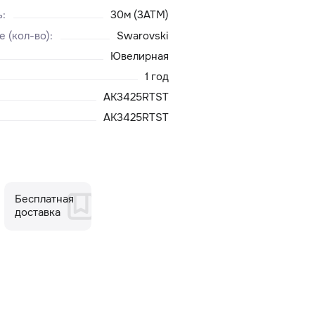
ь
:
30м (3ATM)
е (кол-во)
:
Swarovski
Ювелирная
1 год
AK3425RTST
AK3425RTST
Бесплатная
доставка