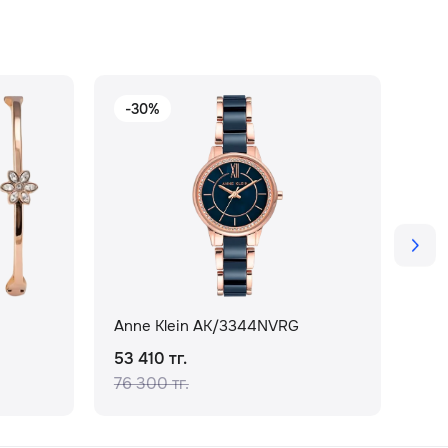
-30%
-
Anne Klein AK/3344NVRG
Ann
53 410 тг.
31 
76 300 тг.
45 