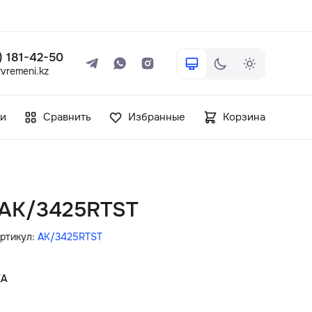
 ) 181-42-50
vremeni.kz
+7 ( 705 ) 181-42-50
и
Сравнить
Избранные
Корзина
info@vetervremeni.kz
Авторизация
n AK/3425RTST
Каталог
ртикул:
AK/3425RTST
Мужские часы
КА
Женские часы