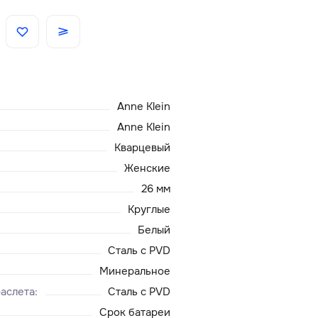
Скидки
Аксессуары
Anne Klein
Главная
Anne Klein
Кварцевый
О нас
Женские
26 мм
Доставка и оплата
Круглые
Белый
Блог
Сталь с PVD
Сервисный центр
Минеральное
аслета
:
Сталь с PVD
Срок батареи