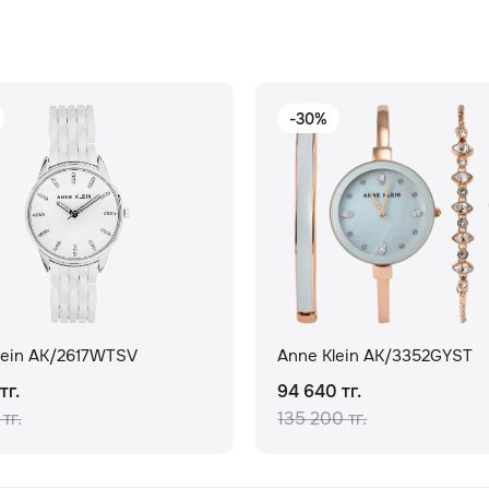
-30%
lein AK/2617WTSV
Anne Klein AK/3352GYST
тг.
94 640 тг.
тг.
135 200 тг.