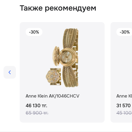
Также рекомендуем
-30%
-30%
Anne Klein AK/1046CHCV
Anne K
46 130 тг.
31 570 
65 900 тг.
45 100 