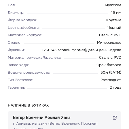
Пол
:
Мужские
Диаметр
:
46 мм
Форма корпуса
:
Круглые
Цвет циферблата
:
Черный
Материал корпуса
:
Сталь с PVD
Стекло
:
Минеральное
Функции
:
12 и 24 часовой формат|Дата и день недели
Материал ремешка/браслета
:
Сталь с PVD
Запас хода
:
Срок батареи
Водонепроницаемость
:
50м (5ATM)
Тип Застежки
:
Раскладная
Гарантия
:
2 года
НАЛИЧИЕ В БУТИКАХ
Ветер Времени Абылай Хана
г. Алматы, ​магазин «Ветер Времени»​, Проспект