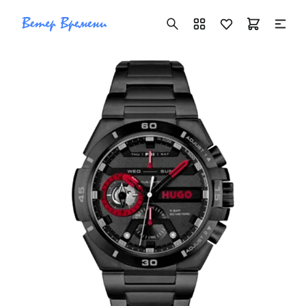
+7 ( 705 ) 181-42-50
info@vetervremeni.kz
Авторизация
Каталог
Мужские часы
Женские часы