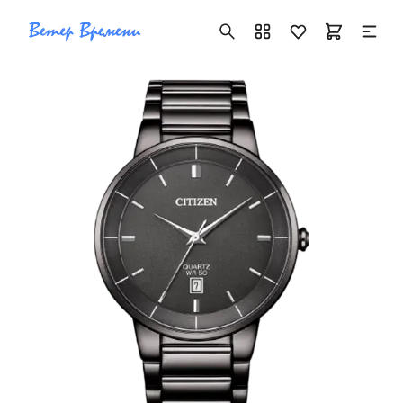
+7 ( 705 ) 181-42-50
info@vetervremeni.kz
Авторизация
Каталог
Мужские часы
Женские часы