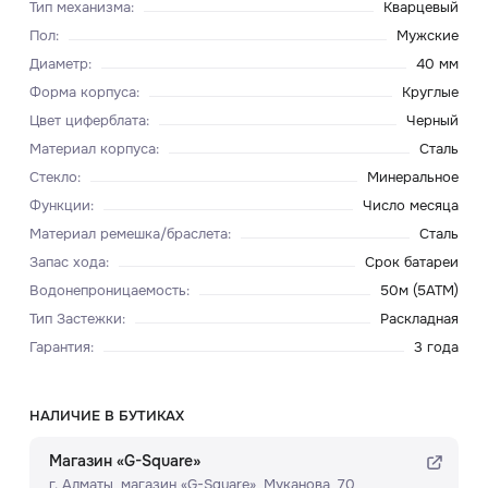
Тип механизма
:
Кварцевый
Пол
:
Мужские
Диаметр
:
40 мм
Форма корпуса
:
Круглые
Цвет циферблата
:
Черный
Материал корпуса
:
Сталь
Стекло
:
Минеральное
Функции
:
Число месяца
Материал ремешка/браслета
:
Сталь
Запас хода
:
Срок батареи
Водонепроницаемость
:
50м (5ATM)
Тип Застежки
:
Раскладная
Гарантия
:
3 года
НАЛИЧИЕ В БУТИКАХ
Магазин «G-Square»
г. Алматы, ​магазин «G-Square»​, Муканова, 70